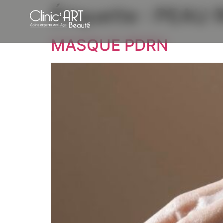
Étiquette :
PEAU 
MASQUE PDRN